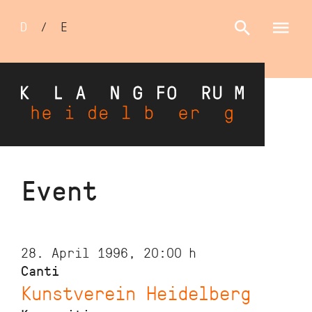
Sprachumschalter
D
/
E
Skip
Event
to
main
content
28. April 1996, 20:00
h
Canti
Kunstverein Heidelberg