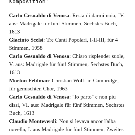
Komposition:
Carlo Gesualdo di Venosa
:
Resta di darmi noia
,
IV.
aus: Madrigale für fünf Stimmen, Sechstes Buch
,
1613
Giacinto Scelsi
:
Tre Canti Popolari
,
I-II-III, für 4
Stimmen
,
1958
Carlo Gesualdo di Venosa
:
Chiaro risplender suole
,
V. aus: Madrigale für fünf Stimmen, Sechstes Buch
,
1613
Morton Feldman
:
Christian Wolff in Cambridge
,
für gemischten Chor
,
1963
Carlo Gesualdo di Venosa
:
"Io parto" e non piu
dissi
,
VI. aus: Madrigale für fünf Stimmen, Sechstes
Buch
,
1613
Claudio Monteverdi
:
Non si levava ancor l'alba
novella
,
I. aus Madrigale für fünf Stimmen, Zweites