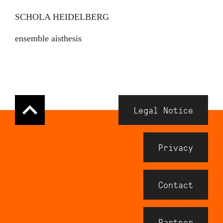
SCHOLA HEIDELBERG
ensemble aisthesis
Navigation
Legal Notice
Meta
Footer
Privacy
Contact
Partner