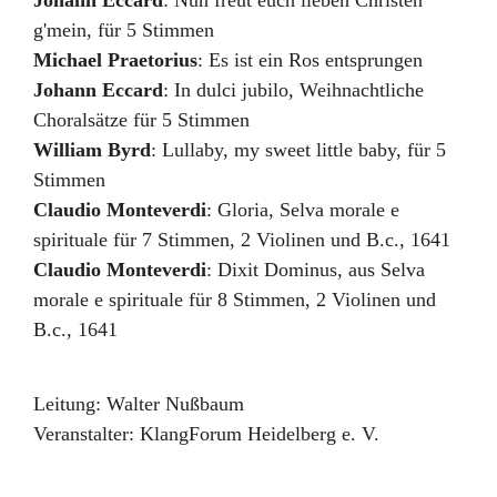
Johann Eccard
:
Nun freut euch lieben Christen
g'mein
,
für 5 Stimmen
Michael Praetorius
:
Es ist ein Ros entsprungen
Johann Eccard
:
In dulci jubilo
,
Weihnachtliche
Choralsätze für 5 Stimmen
William Byrd
:
Lullaby, my sweet little baby
,
für 5
Stimmen
Claudio Monteverdi
:
Gloria
,
Selva morale e
spirituale für 7 Stimmen, 2 Violinen und B.c.
,
1641
Claudio Monteverdi
:
Dixit Dominus
,
aus Selva
morale e spirituale für 8 Stimmen, 2 Violinen und
B.c.
,
1641
Leitung:
Walter Nußbaum
Veranstalter:
KlangForum Heidelberg e. V.