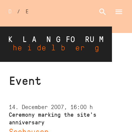
Sprachumschalter
D
/
E
Skip
Event
to
main
content
14. December 2007, 16:00
h
Ceremony marking the site's
anniversary
Seehausen,