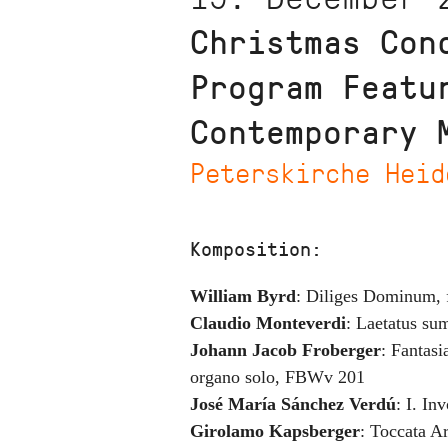
Christmas Con
Program Featu
Contemporary 
Peterskirche Heid
Komposition:
William Byrd
:
Diliges Dominum
,
Claudio Monteverdi
:
Laetatus su
Johann Jacob Froberger
:
Fantasi
organo solo, FBWv 201
José María Sánchez Verdú
:
I. Inv
Girolamo Kapsberger
:
Toccata Ar