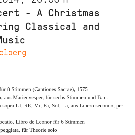
cert - A Christmas
ring Classical and
Music
elberg
für 8 Stimmen (Cantiones Sacrae)
,
1575
m
,
aus Marienvesper, für sechs Stimmen und B. c.
a sopra Ut, RE, Mi, Fa, Sol, La
,
aus Libero secondo, per
ocatio
,
Libro de Leonor für 6 Stimmen
peggiata
,
für Theorie solo