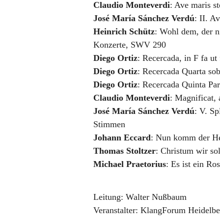
Claudio Monteverdi
:
Ave maris st
José María Sánchez Verdú
:
II. A
Heinrich Schütz
:
Wohl dem, der ni
Konzerte, SWV 290
Diego Ortiz
:
Recercada
,
in F fa ut
Diego Ortiz
:
Recercada Quarta so
Diego Ortiz
:
Recercada Quinta Par
Claudio Monteverdi
:
Magnificat
,
José María Sánchez Verdú
:
V. Sp
Stimmen
Johann Eccard
:
Nun komm der He
Thomas Stoltzer
:
Christum wir so
Michael Praetorius
:
Es ist ein Ro
Leitung:
Walter Nußbaum
Veranstalter:
KlangForum Heidelber