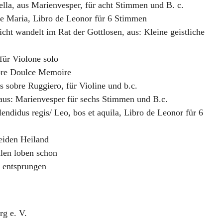
ella
,
aus Marienvesper, für acht Stimmen und B. c.
ve Maria
,
Libro de Leonor für 6 Stimmen
cht wandelt im Rat der Gottlosen
,
aus: Kleine geistliche
 für Violone solo
bre Doulce Memoire
s sobre Ruggiero
,
für Violine und b.c.
aus: Marienvesper für sechs Stimmen und B.c.
lendidus regis/ Leo, bos et aquila
,
Libro de Leonor für 6
iden Heiland
llen loben schon
s entsprungen
g e. V.