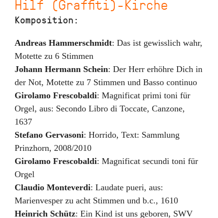
Hilf (Graffiti)-Kirche
Komposition:
Andreas Hammerschmidt
:
Das ist gewisslich wahr
,
Motette zu 6 Stimmen
Johann Hermann Schein
:
Der Herr erhöhre Dich in
der Not
,
Motette zu 7 Stimmen und Basso continuo
Girolamo Frescobaldi
:
Magnificat primi toni für
Orgel
,
aus: Secondo Libro di Toccate, Canzone
,
1637
Stefano Gervasoni
:
Horrido
,
Text: Sammlung
Prinzhorn
,
2008/2010
Girolamo Frescobaldi
:
Magnificat secundi toni für
Orgel
Claudio Monteverdi
:
Laudate pueri
,
aus:
Marienvesper zu acht Stimmen und b.c.
,
1610
Heinrich Schütz
:
Ein Kind ist uns geboren
,
SWV