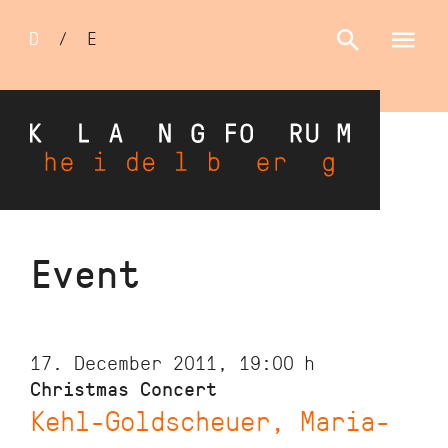
Sprachumschalter
D
/
E
Skip
Event
to
main
content
17. December 2011, 19:00
h
Christmas Concert
Kehl-Goldscheuer, Maria-