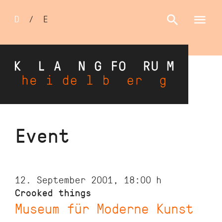
Sprachumschalter
D
/
E
Skip
Event
to
main
content
12. September 2001, 18:00
h
Crooked things
Museum für Moderne Kunst