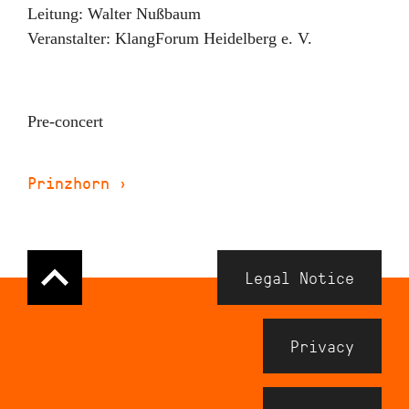
Leitung:
Walter Nußbaum
Veranstalter:
KlangForum Heidelberg e. V.
Pre-concert
Prinzhorn
›
Navigation
Legal Notice
Meta
Footer
Privacy