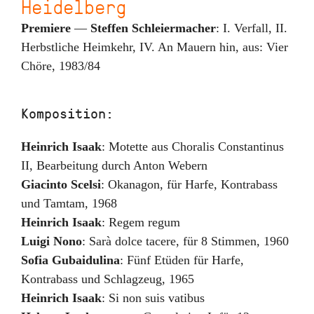
Heidelberg
Premiere
—
Steffen Schleiermacher
:
I. Verfall, II.
Herbstliche Heimkehr, IV. An Mauern hin
,
aus: Vier
Chöre
,
1983/84
Komposition:
Heinrich Isaak
:
Motette aus Choralis Constantinus
II
,
Bearbeitung durch Anton Webern
Giacinto Scelsi
:
Okanagon
,
für Harfe, Kontrabass
und Tamtam
,
1968
Heinrich Isaak
:
Regem regum
Luigi Nono
:
Sarà dolce tacere
,
für 8 Stimmen
,
1960
Sofia Gubaidulina
:
Fünf Etüden für Harfe,
Kontrabass und Schlagzeug, 1965
Heinrich Isaak
:
Si non suis vatibus