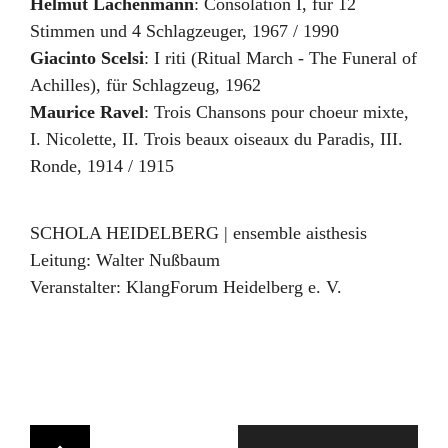
Helmut Lachenmann
:
Consolation I
,
für 12
Stimmen und 4 Schlagzeuger
,
1967 / 1990
Giacinto Scelsi
:
I riti (Ritual March - The Funeral of
Achilles)
,
für Schlagzeug
,
1962
Maurice Ravel
:
Trois Chansons pour choeur mixte
,
I. Nicolette, II. Trois beaux oiseaux du Paradis, III.
Ronde
,
1914 / 1915
SCHOLA HEIDELBERG | ensemble aisthesis
Leitung:
Walter Nußbaum
Veranstalter:
KlangForum Heidelberg e. V.
Navigation