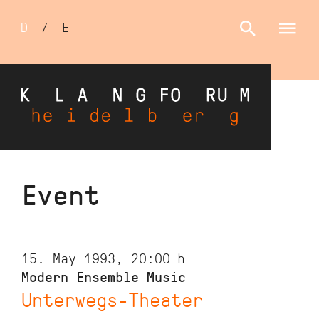
Sprachumschalter
D
/
E
Skip
Event
to
main
content
15. May 1993, 20:00
h
Modern Ensemble Music
Unterwegs-Theater