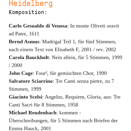
Heidelberg
Komposition:
Carlo Gesualdo di Venosa
:
In monte Oliveti oravit
ad Patre
,
1611
Bernd Asmus
:
Madrigal Teil 1
,
für fünf Stimmen,
nach einem Text von Elisabeth F
,
2001 / rev. 2002
Carola Bauckholt
:
Nein allein
,
für 5 Stimmen
,
1999
/ 2000
John Cage
:
Four²
,
für gemischten Chor
,
1990
Salvatore Sciarrino
:
Tre Canti senza pietre
,
zu 7
Stimmen
,
1999
Giacinto Scelsi
:
Angelus, Requiem, Gloria
,
aus: Tre
Canti Sacri für 8 Stimmen
,
1958
Michael Reudenbach
:
kommen -
Überschreibungen
,
für 5 Stimmen nach Briefen der
Emma Hauck
,
2001