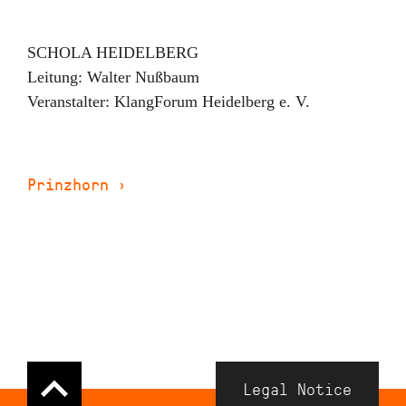
SCHOLA HEIDELBERG
Leitung:
Walter Nußbaum
Veranstalter:
KlangForum Heidelberg e. V.
Prinzhorn
›
Navigation
Legal Notice