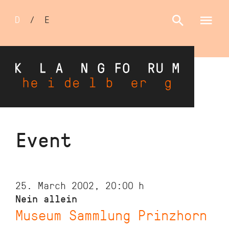
Sprachumschalter
D
/
E
Skip
Event
to
main
content
25. March 2002, 20:00
h
Nein allein
Museum Sammlung Prinzhorn