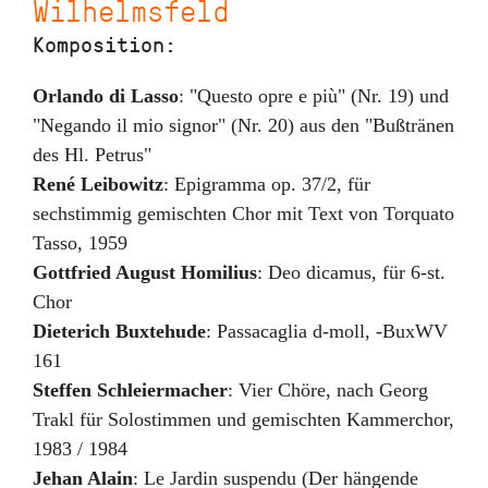
Wilhelmsfeld
Komposition:
Orlando di Lasso
:
"Questo opre e più" (Nr. 19) und
"Negando il mio signor" (Nr. 20) aus den "Bußtränen
des Hl. Petrus"
René Leibowitz
:
Epigramma op. 37/2
,
für
sechstimmig gemischten Chor mit Text von Torquato
Tasso
,
1959
Gottfried August Homilius
:
Deo dicamus, für 6-st.
Chor
Dieterich Buxtehude
:
Passacaglia d-moll, -BuxWV
161
Steffen Schleiermacher
:
Vier Chöre
,
nach Georg
Trakl für Solostimmen und gemischten Kammerchor
,
1983 / 1984
Jehan Alain
:
Le Jardin suspendu (Der hängende