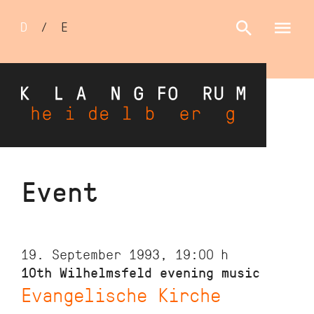
Sprachumschalter
D
/
E
Skip
Event
to
main
content
19. September 1993, 19:00
h
10th Wilhelmsfeld evening music
Evangelische Kirche