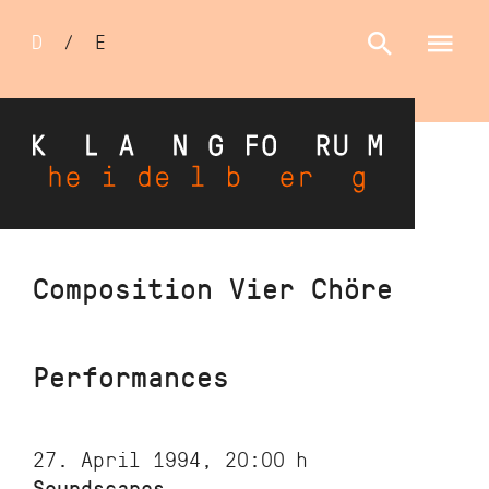
Sprachumschalter
D
/
E
Skip
Composition Vier Chöre
to
main
content
Performances
27. April 1994, 20:00
h
Soundscapes