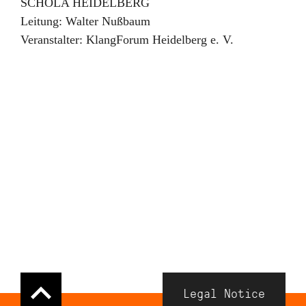
SCHOLA HEIDELBERG
Leitung:
Walter Nußbaum
Veranstalter:
KlangForum Heidelberg e. V.
Navigation
Legal Notice