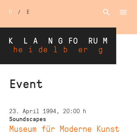
Sprachumschalter
D
/
E
Skip
Event
to
main
content
23. April 1994, 20:00
h
Soundscapes
Museum für Moderne Kunst