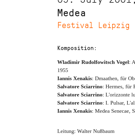
Medea
Festival Leipzig
Komposition:
Wladimir Rudolfowitsch Vogel
:
A
1955
Iannis Xenakis
:
Dmaathen
,
für Ob
Salvatore Sciarrino
:
Hermes
,
für 
Salvatore Sciarrino
:
L'orizzonte 
Salvatore Sciarrino
:
I. Pulsar
,
L'a
Iannis Xenakis
:
Medea Senecae
,
S
Leitung:
Walter Nußbaum