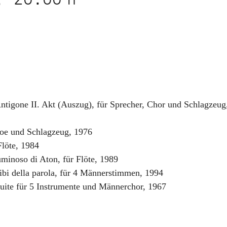
ntigone II. Akt (Auszug)
,
für Sprecher, Chor und Schlagzeug
oe und Schlagzeug
,
1976
Flöte
,
1984
luminoso di Aton
,
für Flöte
,
1989
libi della parola, für 4 Männerstimmen
,
1994
uite für 5 Instrumente und Männerchor
,
1967