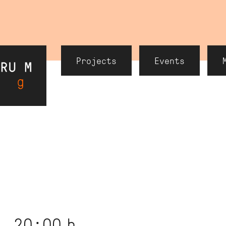
Header
Projects
Events
Navigation
, 20:00
h