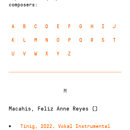
composers:
A
B
C
D
E
F
G
H
I
J
K
L
M
N
O
P
Q
R
S
T
U
V
W
X
Y
Z
M
Macahis, Feliz Anne Reyes ()
Tínig
,
2022
,
Vokal Instrumental