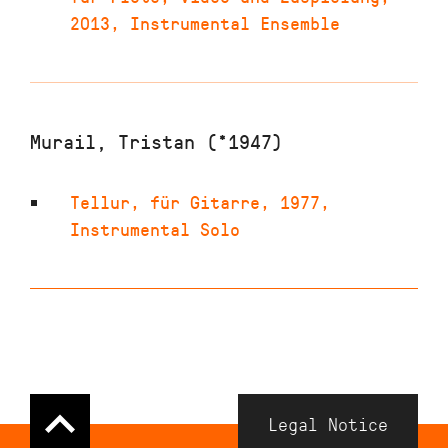
2013
,
Instrumental Ensemble
Murail, Tristan (*1947)
Tellur
,
für Gitarre
,
1977
,
Instrumental Solo
Navigation
Legal Notice