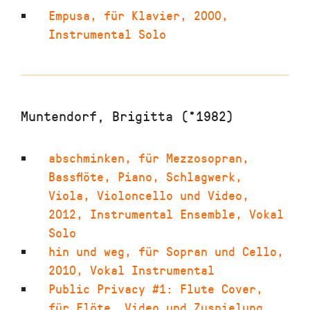
Empusa
,
für Klavier
,
2000
,
Instrumental Solo
Muntendorf, Brigitta (*1982)
abschminken
,
für Mezzosopran,
Bassflöte, Piano, Schlagwerk,
Viola, Violoncello und Video
,
2012
,
Instrumental Ensemble, Vokal
Solo
hin und weg
,
für Sopran und Cello
,
2010
,
Vokal Instrumental
Public Privacy #1: Flute Cover
,
für Flöte, Video und Zuspielung
,