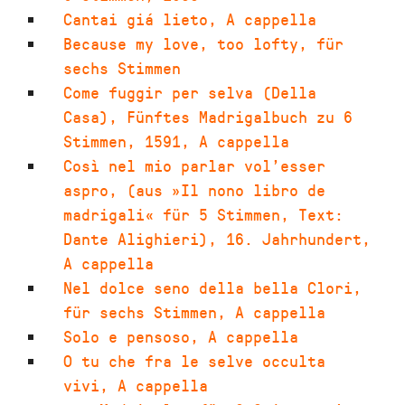
Cantai giá lieto
,
A cappella
Because my love, too lofty
,
für
sechs Stimmen
Come fuggir per selva (Della
Casa)
,
Fünftes Madrigalbuch zu 6
Stimmen
,
1591
,
A cappella
Così nel mio parlar vol’esser
aspro
,
(aus »Il nono libro de
madrigali« für 5 Stimmen, Text:
Dante Alighieri)
,
16. Jahrhundert
,
A cappella
Nel dolce seno della bella Clori
,
für sechs Stimmen
,
A cappella
Solo e pensoso
,
A cappella
O tu che fra le selve occulta
vivi
,
A cappella