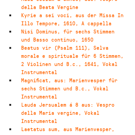
della Beata Vergine
Kyrie a sei voci
,
aus der Missa In
Illo Tempore
,
1610
,
A cappella
Nisi Dominus
,
für sechs Stimmen
und Basso continuo
,
1650
Beatus vir (Psalm 111)
,
Selva
morale e spirituale für 6 Stimmen,
2 Violinen und B.c.
,
1641
,
Vokal
Instrumental
Magnificat
,
aus: Marienvesper für
sechs Stimmen und B.c.
,
Vokal
Instrumental
Lauda Jersualem á 8 aus: Vespro
della Maria vergine
,
Vokal
Instrumental
Laetatus sum
,
aus Marienvesper,