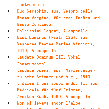
Instrumental
Duo Seraphim
,
aus: Vespro della
Beata Vergine, für drei Tenöre und
Basso Continuo
Dolcissimi legami
,
A cappella
Nisi Dominus (Psalm 126)
,
aus
Vesperae Beatae Mariae Virginis
,
1610
,
A cappella
Laudate Dominum III
,
Vokal
Instrumental
Laudate pueri
,
aus: Marienvesper
zu acht Stimmen und b.c.
,
1610
E dicea l'una sospirando
,
II. aus
Madrigale für fünf Stimmen,
Zweites Buch
,
1590
,
A cappella
Non si levava ancor l'alba