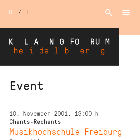
Sprachumschalter
D
/
E
Skip
Event
to
main
content
10. November 2001, 19:00
h
Chants-Rechants
Musikhochschule Freiburg