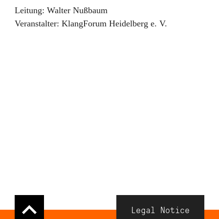
Leitung:
Walter Nußbaum
Veranstalter:
KlangForum Heidelberg e. V.
Navigation
Legal Notice