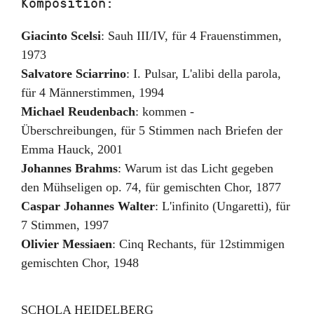
Komposition:
Giacinto Scelsi
:
Sauh III/IV
,
für 4 Frauenstimmen
,
1973
Salvatore Sciarrino
:
I. Pulsar
,
L'alibi della parola,
für 4 Männerstimmen
,
1994
Michael Reudenbach
:
kommen -
Überschreibungen
,
für 5 Stimmen nach Briefen der
Emma Hauck
,
2001
Johannes Brahms
:
Warum ist das Licht gegeben
den Mühseligen op. 74
,
für gemischten Chor
,
1877
Caspar Johannes Walter
:
L'infinito (Ungaretti)
,
für
7 Stimmen
,
1997
Olivier Messiaen
:
Cinq Rechants
,
für 12stimmigen
gemischten Chor
,
1948
SCHOLA HEIDELBERG