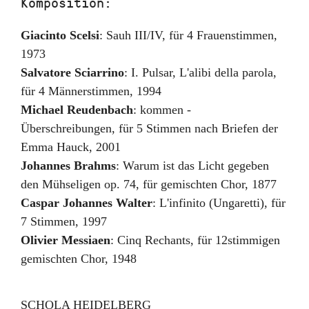
Komposition:
Giacinto Scelsi
:
Sauh III/IV
,
für 4 Frauenstimmen
,
1973
Salvatore Sciarrino
:
I. Pulsar
,
L'alibi della parola,
für 4 Männerstimmen
,
1994
Michael Reudenbach
:
kommen -
Überschreibungen
,
für 5 Stimmen nach Briefen der
Emma Hauck
,
2001
Johannes Brahms
:
Warum ist das Licht gegeben
den Mühseligen op. 74
,
für gemischten Chor
,
1877
Caspar Johannes Walter
:
L'infinito (Ungaretti)
,
für
7 Stimmen
,
1997
Olivier Messiaen
:
Cinq Rechants
,
für 12stimmigen
gemischten Chor
,
1948
SCHOLA HEIDELBERG