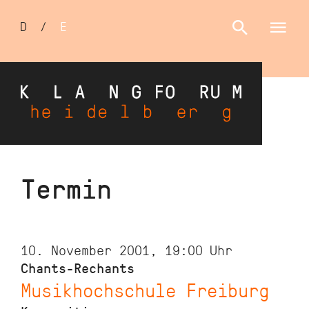
Sprachumschalter
D
/
E
Direkt
Termin
zum
Inhalt
10. November 2001, 19:00
Uhr
Chants-Rechants
Musikhochschule Freiburg