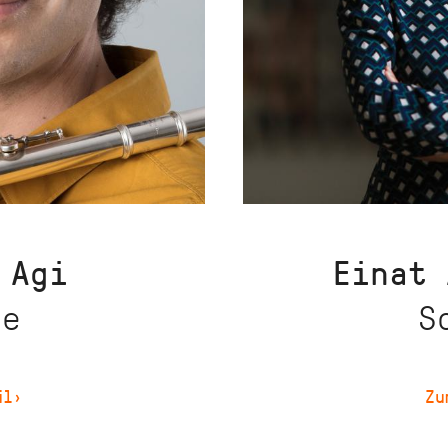
Agi
Einat
te
S
il
›
Zu