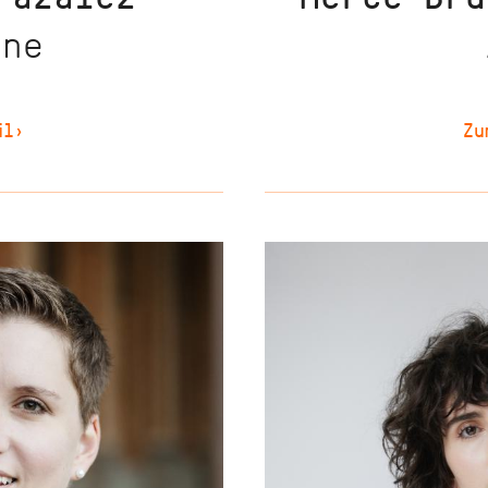
une
il
›
Zu