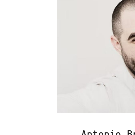
Antonio
B