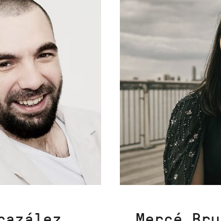
razález
Mercé
Bru