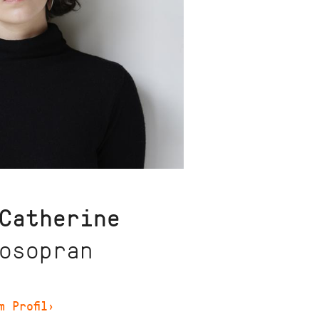
Catherine
osopran
m Profil
›