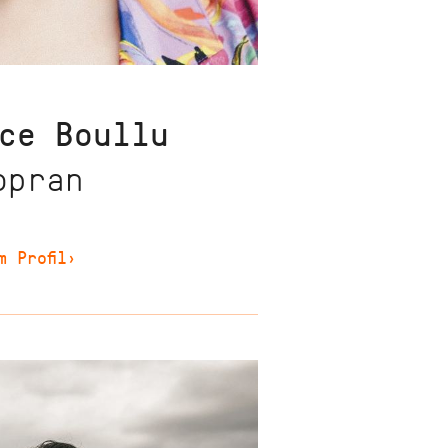
ce
Boullu
opran
m Profil
›