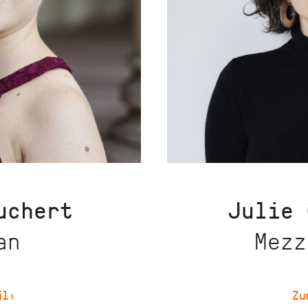
uchert
Julie
an
Mezz
il
›
Zu