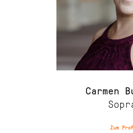
Carmen
B
Sopr
Zum Prof