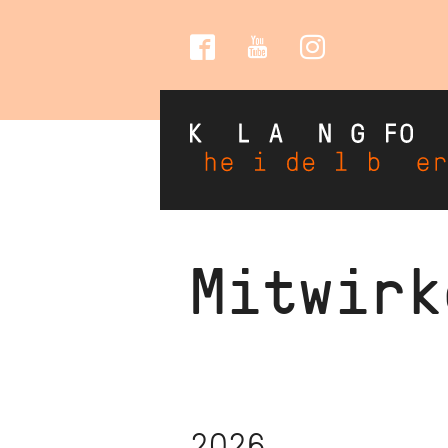
Social
Media
Direkt
Mitwirk
zum
Inhalt
2026