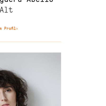
Alt
m Profil
›