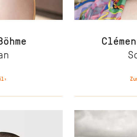
Böhme
Clémen
an
S
il
›
Zu