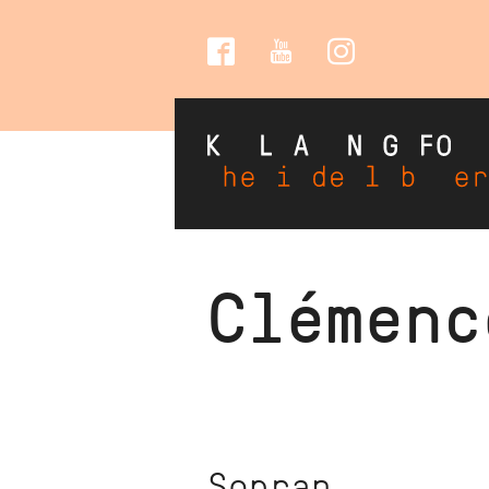
Social
Media
Direkt
Clémenc
zum
Inhalt
Sopran