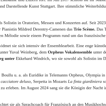
nd Darstellende Kunst Stuttgart.
Ihre stimmliche Weiterbildun
ls Solistin in Oratorien, Messen und Konzerten auf
.
Seit 2023
er Pianistin Mildred Derentry-Camenen das
Trio Scème.
Das T
chen Mélodie sowie einem Programm rund um das französisch
 widmet sie sich intensiv der Ensemblearbeit. Eine enge künst
unter Yuval Weinberg, dem
Orpheus Vokalensemble
unter d
rg unter
Ekkehard Windrich, wo sie sowohl als Solistin im D
Boullu u. a. als Euridike in Telemanns Orpheus, Olympia i
l cacciatore deluso,
Serpetta in Mozarts
La finta giardiniera
so
 zu erleben. Im August 2024 sang sie die Königin der Nacht 
richtet sie als Sprachcoach für Französisch an den Musikhoc