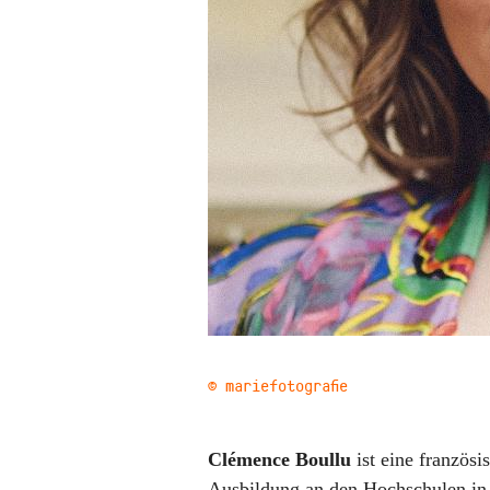
© mariefotografie
Clémence Boullu
ist eine französi
Ausbildung an den Hochschulen in 