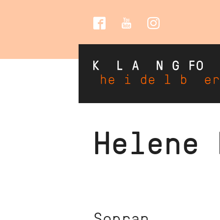
Social
Media
Direkt
Helene
zum
Inhalt
Sopran