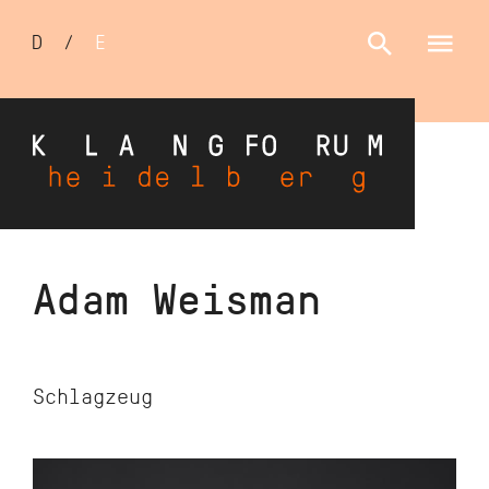
Sprachumschalter
D
/
E
Direkt
Adam
Weisman
zum
Inhalt
Schlagzeug