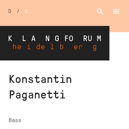
Sprachumschalter
D
/
E
Direkt
Konstantin
zum
Inhalt
Paganetti
Bass