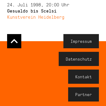
24. Juli 1998, 20:00
Uhr
Gesualdo bis Scelsi
Kunstverein Heidelberg
Navigation
Impressum
Meta
Footer
Datenschutz
Kontakt
Partner