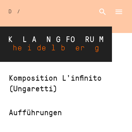
Sprachumschalter
D
/
E
Direkt
Komposition L'infinito
zum
(Ungaretti)
Inhalt
Aufführungen