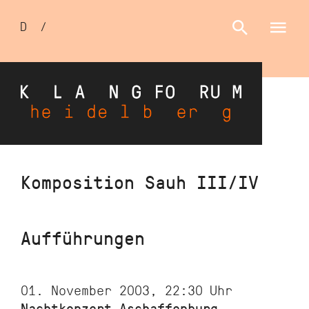
Sprachumschalter
D
/
E
Direkt
Komposition Sauh III/IV
zum
Inhalt
Aufführungen
01. November 2003, 22:30
Uhr
Nachtkonzert Aschaffenburg