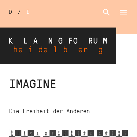
Sprachumschalter
D
/
E
Direkt
IMAGINE
zum
Inhalt
Die Freiheit der Anderen