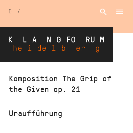
Sprachumschalter
D
/
E
Direkt
Komposition The Grip of
zum
the Given op. 21
Inhalt
Uraufführung