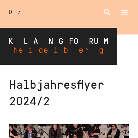
Sprachumschalter
D
/
E
Direkt
Halbjahresflyer
zum
Inhalt
2024/2