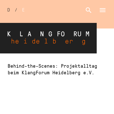
Sprachumschalter
D
/
E
Direkt
Behind-the-Scenes: Projektalltag
zum
beim KlangForum Heidelberg e.V.
Inhalt