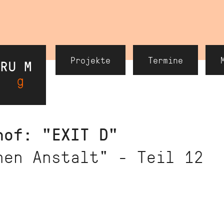
Header
Projekte
Termine
Navigation
hof: "EXIT D"
nen Anstalt" - Teil 12