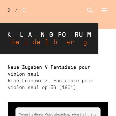
Sprachumschalter
D
/
E
Direkt
Neue Zugaben V Fantaisie pour
zum
violon seul
Inhalt
René Leibowitz, Fantaisie pour
violon seul op.56 (1961)
Wenn Sie dieses Video abspielen, laden Sie Inhalte