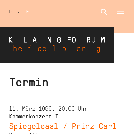
Sprachumschalter
D
/
E
Direkt
Termin
zum
Inhalt
11. März 1999, 20:00
Uhr
Kammerkonzert I
Spiegelsaal / Prinz Carl