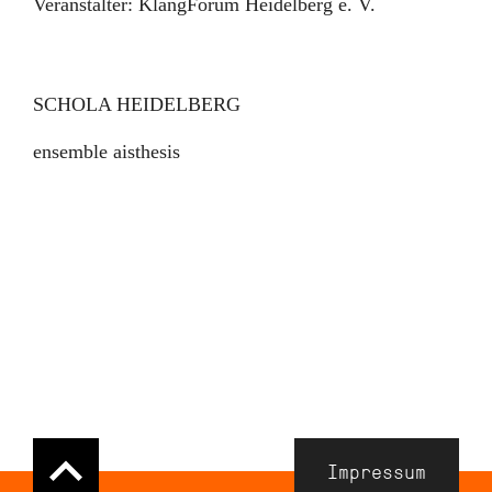
Veranstalter:
KlangForum Heidelberg e. V.
SCHOLA HEIDELBERG
ensemble aisthesis
Navigation
Impressum