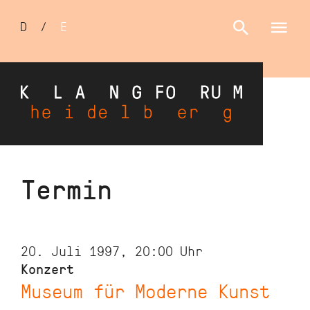
Sprachumschalter
D
/
E
Direkt
Termin
zum
Inhalt
20. Juli 1997, 20:00
Uhr
Konzert
Museum für Moderne Kunst