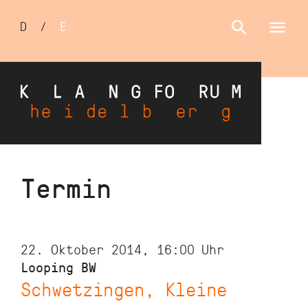
Sprachumschalter
D
/
E
Direkt
Termin
zum
Inhalt
22. Oktober 2014, 16:00
Uhr
Looping BW
Schwetzingen, Kleine