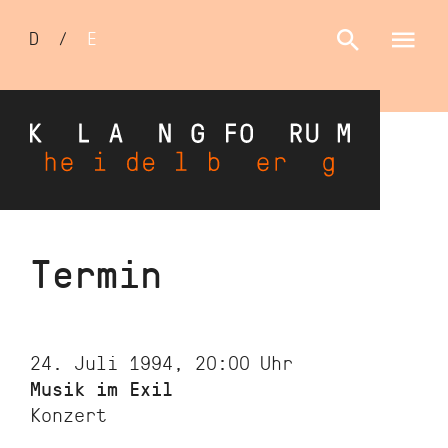
Sprachumschalter
D
/
E
Direkt
Termin
zum
Inhalt
24. Juli 1994, 20:00
Uhr
Musik im Exil
Konzert