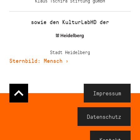
Klaus Tschira Stiftung gGmbH
sowie den KulturLabHD der
Stadt Heidelberg
Sternbild: Mensch
›
Navigation
Impressum
Meta
Footer
Datenschutz