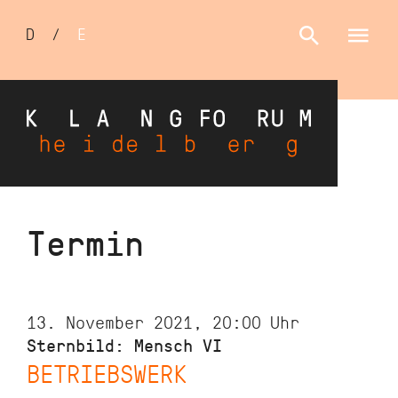
Sprachumschalter
D
/
E
Direkt
Termin
zum
Inhalt
13. November 2021, 20:00
Uhr
Sternbild: Mensch VI
BETRIEBSWERK