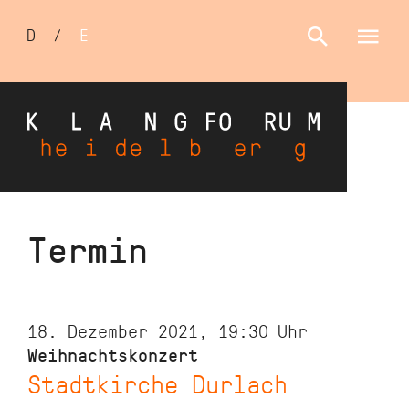
Sprachumschalter
D
/
E
Direkt
Termin
zum
Inhalt
18. Dezember 2021, 19:30
Uhr
Weihnachtskonzert
Stadtkirche Durlach