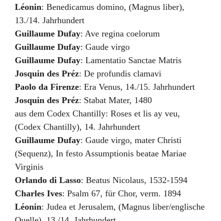
Léonin
:
Benedicamus domino
,
(Magnus liber)
,
13./14. Jahrhundert
Guillaume Dufay
:
Ave regina coelorum
Guillaume Dufay
:
Gaude virgo
Guillaume Dufay
:
Lamentatio Sanctae Matris
Josquin des Préz
:
De profundis clamavi
Paolo da Firenze
:
Era Venus
,
14./15. Jahrhundert
Josquin des Préz
:
Stabat Mater
,
1480
aus dem Codex Chantilly
:
Roses et lis ay veu
,
(Codex Chantilly)
,
14. Jahrhundert
Guillaume Dufay
:
Gaude virgo, mater Christi
(Sequenz)
,
In festo Assumptionis beatae Mariae
Virginis
Orlando di Lasso
:
Beatus Nicolaus
,
1532-1594
Charles Ives
:
Psalm 67, für Chor
,
verm. 1894
Léonin
:
Judea et Jerusalem
,
(Magnus liber/englische
Quelle)
,
13./14. Jahrhundert