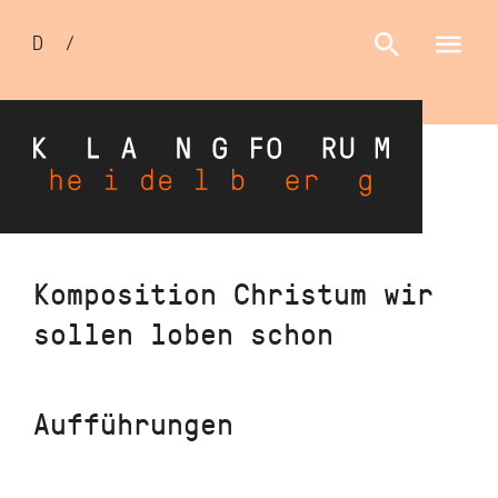
Sprachumschalter
D
/
E
Direkt
Komposition Christum wir
zum
sollen loben schon
Inhalt
Aufführungen