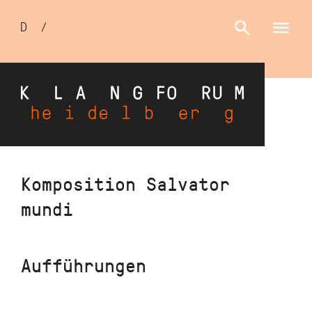
Sprachumschalter
D
/
E
Direkt
Komposition Salvator
zum
mundi
Inhalt
Aufführungen