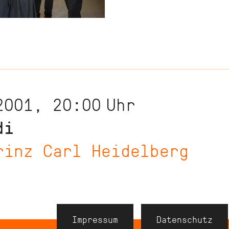
2001, 20:00
Uhr
di
rinz Carl Heidelberg
Navigation
Impressum
Datenschutz