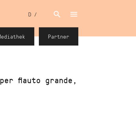
Sprachumschalter
D
/
E
Mediathek
Partner
per flauto grande,