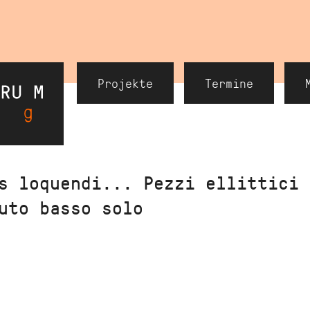
Header
Projekte
Termine
Navigation
s loquendi... Pezzi ellittici 
auto basso solo