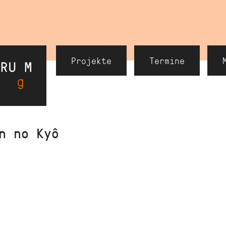
Header
Projekte
Termine
Navigation
n no Kyô