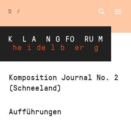
Sprachumschalter
D
/
E
Direkt
Komposition Journal No. 2
zum
(Schneeland)
Inhalt
Aufführungen