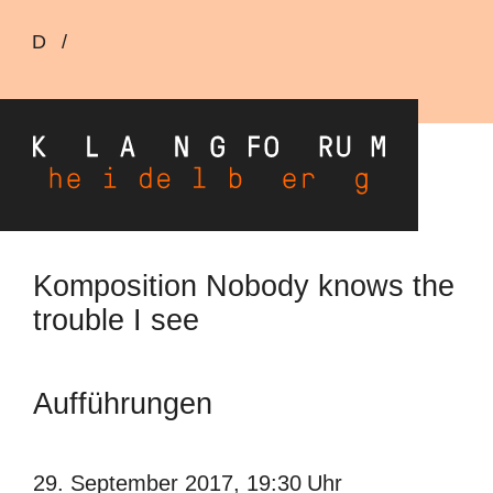
Sprachumschalter
D
/
E
Direkt
Komposition Nobody knows the
zum
trouble I see
Inhalt
Aufführungen
29. September 2017, 19:30
Uhr