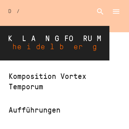
Sprachumschalter
D
/
E
Direkt
Komposition Vortex
zum
Temporum
Inhalt
Aufführungen