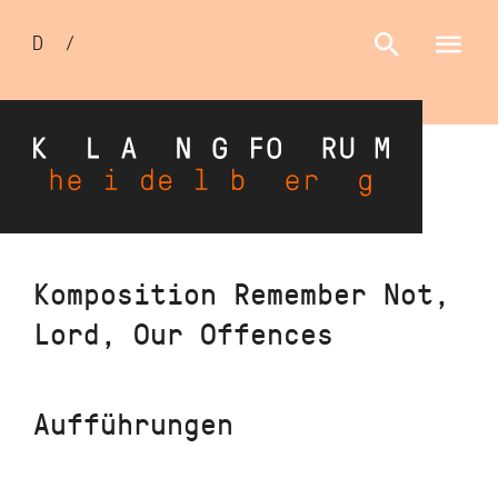
Sprachumschalter
D
/
E
Direkt
Komposition Remember Not,
zum
Lord, Our Offences
Inhalt
Aufführungen