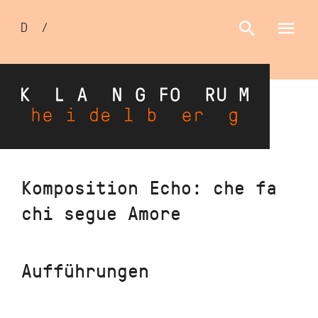
Sprachumschalter
D
/
E
Direkt
Komposition Echo: che fa
zum
chi segue Amore
Inhalt
Aufführungen