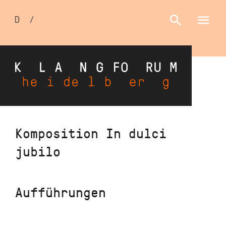
Sprachumschalter
D
/
E
Direkt
Komposition In dulci
zum
jubilo
Inhalt
Aufführungen