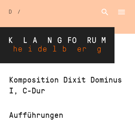
Sprachumschalter
D
/
E
Direkt
Komposition Dixit Dominus
zum
I, C-Dur
Inhalt
Aufführungen