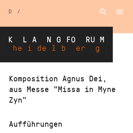
Sprachumschalter
D
/
E
Direkt
Komposition Agnus Dei,
zum
aus Messe "Missa in Myne
Inhalt
Zyn"
Aufführungen