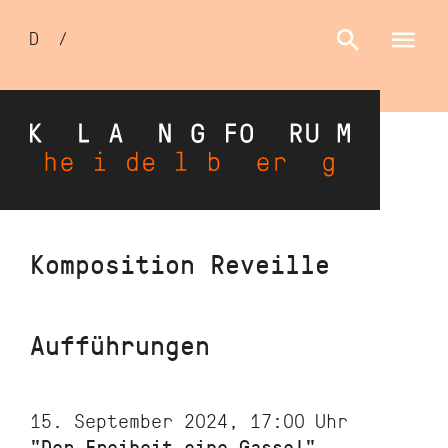
Sprachumschalter
D
/
E
Direkt
Komposition Reveille
zum
Inhalt
Aufführungen
15. September 2024, 17:00
Uhr
"Der Freiheit eine Gasse!"