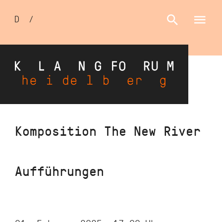
Sprachumschalter
D
/
E
Direkt
Komposition The New River
zum
Inhalt
Aufführungen