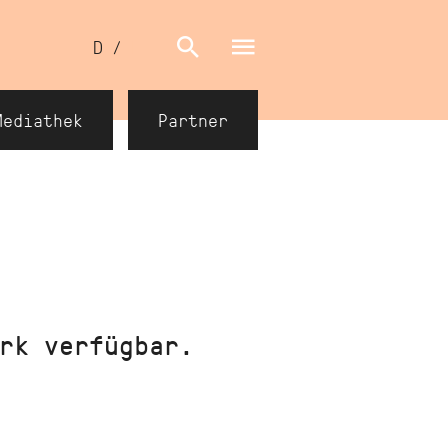
Sprachumschalter
D
/
E
Mediathek
Partner
rk verfügbar.