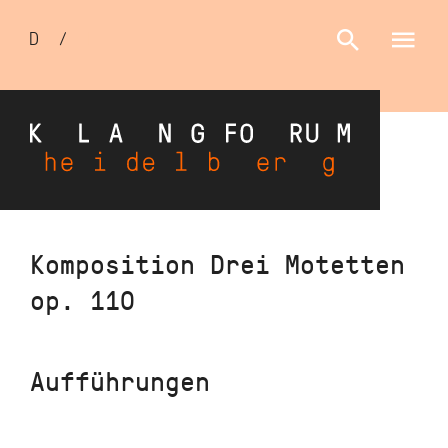
Sprachumschalter
D
/
E
Direkt
Komposition Drei Motetten
zum
op. 110
Inhalt
Aufführungen