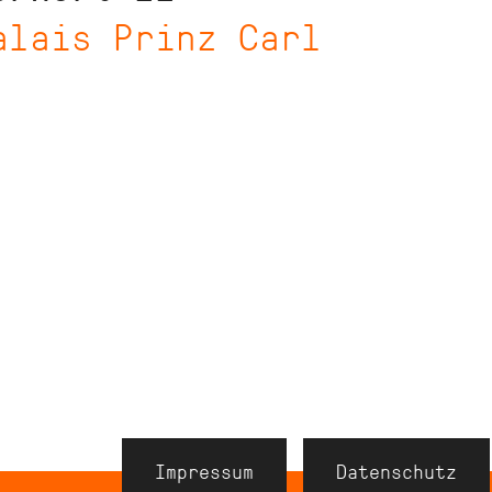
alais Prinz Carl
Navigation
Impressum
Datenschutz